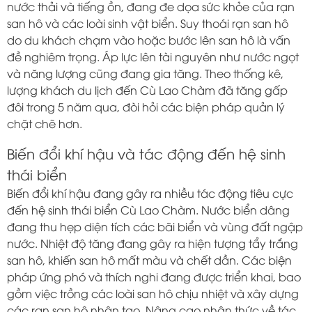
nước thải và tiếng ồn, đang đe dọa sức khỏe của rạn
san hô và các loài sinh vật biển. Suy thoái rạn san hô
do du khách chạm vào hoặc bước lên san hô là vấn
đề nghiêm trọng. Áp lực lên tài nguyên như nước ngọt
và năng lượng cũng đang gia tăng. Theo thống kê,
lượng khách du lịch đến Cù Lao Chàm đã tăng gấp
đôi trong 5 năm qua, đòi hỏi các biện pháp quản lý
chặt chẽ hơn.
Biến đổi khí hậu và tác động đến hệ sinh
thái biển
Biến đổi khí hậu đang gây ra nhiều tác động tiêu cực
đến hệ sinh thái biển Cù Lao Chàm. Nước biển dâng
đang thu hẹp diện tích các bãi biển và vùng đất ngập
nước. Nhiệt độ tăng đang gây ra hiện tượng tẩy trắng
san hô, khiến san hô mất màu và chết dần. Các biện
pháp ứng phó và thích nghi đang được triển khai, bao
gồm việc trồng các loài san hô chịu nhiệt và xây dựng
các rạn san hô nhân tạo. Nâng cao nhận thức về tác