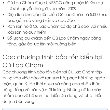
Cù Lao Chàm được UNESCO công nhận là Khu dự
trữ sinh quyển thế giới vào năm 2009
Diện tích khu bảo tồn biển Cù Lao Chàm là 5.000 ha,
bao gồm cả vùng biển và các đảo
Rạn san hô ở Cù Lao Chàm có độ phủ cao, với nhiều
loài san hô quý hiếm
Số lượng du khách đến Cù Lao Chàm ngày càng
tăng, gây áp lực lên môi trường biển
Các chương trình bảo tồn biển tại
Cù Lao Chàm
Các chương trình bảo tồn biển tại Cù Lao Chàm tập
trung vào việc bảo vệ rạn san hô, phục hồi rừng ngập
mặn, quản lý rác thải nhựa và nâng cao nhận thức
cộng đồng về bảo vệ môi trường. Những nỗ lực này
nhằm bảo vệ hệ sinh thái biển đa dạng và phát triển
du lịch bền vững.