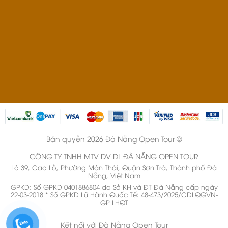
Bản quyền 2026 Đà Nẵng Open Tour ©
CÔNG TY TNHH MTV DV DL ĐÀ NẴNG OPEN TOUR
Lô 39, Cao Lỗ, Phường Mân Thái, Quận Sơn Trà, Thành phố Đà
Nẵng, Việt Nam
GPKD: Số GPKD 0401886804 do Sở KH và ĐT Đà Nẵng cấp ngày
22-03-2018 * Số GPKD Lữ Hành Quốc Tế: 48-473/2025/CDLQGVN-
GP LHQT
Kết nối với Đà Nẵng Open Tour