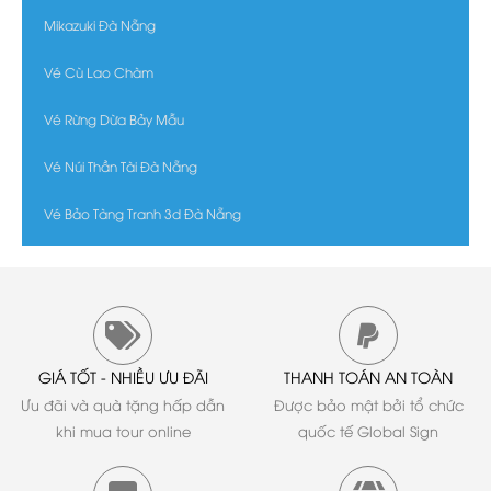
Mikazuki Đà Nẵng
Vé Cù Lao Chàm
Vé Rừng Dừa Bảy Mẫu
Vé Núi Thần Tài Đà Nẵng
Vé Bảo Tàng Tranh 3d Đà Nẵng
GIÁ TỐT - NHIỀU ƯU ĐÃI
THANH TOÁN AN TOÀN
Ưu đãi và quà tặng hấp dẫn
Được bảo mật bởi tổ chức
khi mua tour online
quốc tế Global Sign