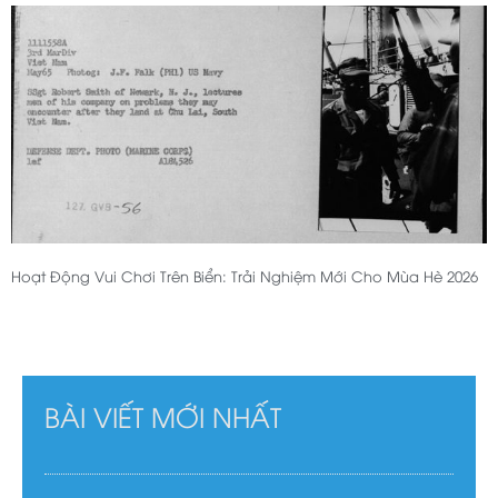
Hoạt Động Vui Chơi Trên Biển: Trải Nghiệm Mới Cho Mùa Hè 2026
BÀI VIẾT MỚI NHẤT