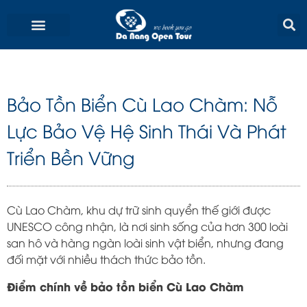
Skip
to
content
Bảo Tồn Biển Cù Lao Chàm: Nỗ
Lực Bảo Vệ Hệ Sinh Thái Và Phát
Triển Bền Vững
Cù Lao Chàm, khu dự trữ sinh quyển thế giới được
UNESCO công nhận, là nơi sinh sống của hơn 300 loài
san hô và hàng ngàn loài sinh vật biển, nhưng đang
đối mặt với nhiều thách thức bảo tồn.
Điểm chính về bảo tồn biển Cù Lao Chàm