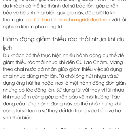
du khách có thể trở thành đại sứ bảo tồn, góp phần
bảo vệ hệ sinh thái biển quý giá này, đặc biệt là khi
tham gia
tour Cù Lao Chàm cho người độc thân
với trải
nghiệm khám phá riêng tư.
Hành động giảm thiểu rác thải nhựa khi du
lịch
Du khách có thể thực hiện nhiều hành động cụ thể để
giảm thiểu rác thải nhựa khi đến Cù Lao Chàm. Mang
theo chai nước cá nhân giúp giảm thiểu việc sử dụng
chai nhựa dùng một lần. Từ chối ống hút nhựa và sử
dụng ống hút tre hoặc inox là một hành động đơn giản
nhưng có tác động lớn. Sử dụng túi vải thay vì túi nhựa
khi mua sắm cũng góp phần bảo vệ môi trường. Tác
động của từng hành động này có thể nhỏ nhưng khi
cộng lại sẽ tạo ra sự thay đổi lớn trong việc bảo vệ hệ
sinh thái biển.