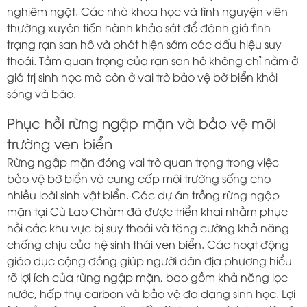
nghiêm ngặt. Các nhà khoa học và tình nguyện viên
thường xuyên tiến hành khảo sát để đánh giá tình
trạng rạn san hô và phát hiện sớm các dấu hiệu suy
thoái. Tầm quan trọng của rạn san hô không chỉ nằm ở
giá trị sinh học mà còn ở vai trò bảo vệ bờ biển khỏi
sóng và bão.
Phục hồi rừng ngập mặn và bảo vệ môi
trường ven biển
Rừng ngập mặn đóng vai trò quan trọng trong việc
bảo vệ bờ biển và cung cấp môi trường sống cho
nhiều loài sinh vật biển. Các dự án trồng rừng ngập
mặn tại Cù Lao Chàm đã được triển khai nhằm phục
hồi các khu vực bị suy thoái và tăng cường khả năng
chống chịu của hệ sinh thái ven biển. Các hoạt động
giáo dục cộng đồng giúp người dân địa phương hiểu
rõ lợi ích của rừng ngập mặn, bao gồm khả năng lọc
nước, hấp thụ carbon và bảo vệ đa dạng sinh học. Lợi