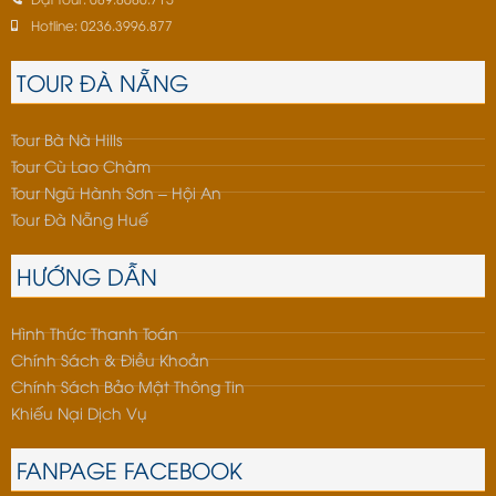
Hotline: 0236.3996.877
TOUR ĐÀ NẴNG
Tour Bà Nà Hills
Tour Cù Lao Chàm
Tour Ngũ Hành Sơn – Hội An
Tour Đà Nẵng Huế
HƯỚNG DẪN
Hình Thức Thanh Toán
Chính Sách & Điều Khoản
Chính Sách Bảo Mật Thông Tin
Khiếu Nại Dịch Vụ
FANPAGE FACEBOOK