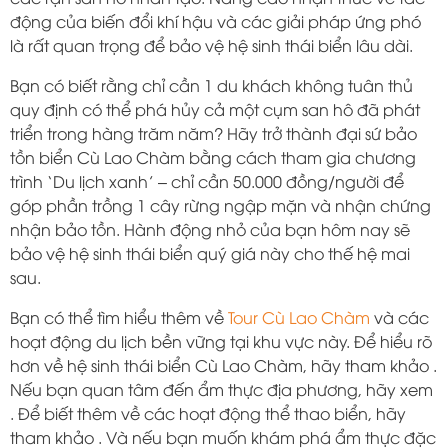
động của biến đổi khí hậu và các giải pháp ứng phó
là rất quan trọng để bảo vệ hệ sinh thái biển lâu dài.
Bạn có biết rằng chỉ cần 1 du khách không tuân thủ
quy định có thể phá hủy cả một cụm san hô đã phát
triển trong hàng trăm năm? Hãy trở thành đại sứ bảo
tồn biển Cù Lao Chàm bằng cách tham gia chương
trình ‘Du lịch xanh’ – chỉ cần 50.000 đồng/người để
góp phần trồng 1 cây rừng ngập mặn và nhận chứng
nhận bảo tồn. Hành động nhỏ của bạn hôm nay sẽ
bảo vệ hệ sinh thái biển quý giá này cho thế hệ mai
sau.
Bạn có thể tìm hiểu thêm về
Tour Cù Lao Chàm
và các
hoạt động du lịch bền vững tại khu vực này. Để hiểu rõ
hơn về hệ sinh thái biển Cù Lao Chàm, hãy tham khảo .
Nếu bạn quan tâm đến ẩm thực địa phương, hãy xem
. Để biết thêm về các hoạt động thể thao biển, hãy
tham khảo . Và nếu bạn muốn khám phá ẩm thực đặc