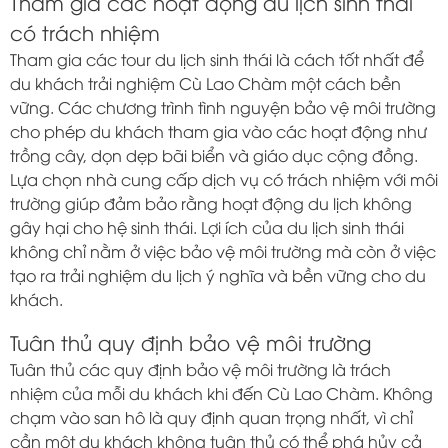
Tham gia các hoạt động du lịch sinh thái
có trách nhiệm
Tham gia các tour du lịch sinh thái là cách tốt nhất để
du khách trải nghiệm Cù Lao Chàm một cách bền
vững. Các chương trình tình nguyện bảo vệ môi trường
cho phép du khách tham gia vào các hoạt động như
trồng cây, dọn dẹp bãi biển và giáo dục cộng đồng.
Lựa chọn nhà cung cấp dịch vụ có trách nhiệm với môi
trường giúp đảm bảo rằng hoạt động du lịch không
gây hại cho hệ sinh thái. Lợi ích của du lịch sinh thái
không chỉ nằm ở việc bảo vệ môi trường mà còn ở việc
tạo ra trải nghiệm du lịch ý nghĩa và bền vững cho du
khách.
Tuân thủ quy định bảo vệ môi trường
Tuân thủ các quy định bảo vệ môi trường là trách
nhiệm của mỗi du khách khi đến Cù Lao Chàm. Không
chạm vào san hô là quy định quan trọng nhất, vì chỉ
cần một du khách không tuân thủ có thể phá hủy cả