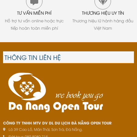
TƯ VẤN MIỄN PHÍ
THƯƠNG HIỆU UY TÍN
Hỗ trợ tư vấn online hoặc trực
Thương hiệu lữ hành hàng đầu
tiếp hoàn toàn miễn phí
Việt Nam
THÔNG TIN LIÊN HỆ
CÔNG TY TNHH MTV DV DL DU LỊCH ĐÀ NẴNG OPEN TOUR
Lô 39 Cao Lỗ, Mân Thái, Sơn Trà, Đà Nẵng.
Đặt tour: 089.8080.715