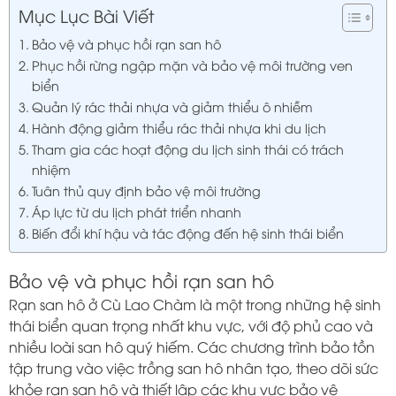
Mục Lục Bài Viết
Bảo vệ và phục hồi rạn san hô
Phục hồi rừng ngập mặn và bảo vệ môi trường ven
biển
Quản lý rác thải nhựa và giảm thiểu ô nhiễm
Hành động giảm thiểu rác thải nhựa khi du lịch
Tham gia các hoạt động du lịch sinh thái có trách
nhiệm
Tuân thủ quy định bảo vệ môi trường
Áp lực từ du lịch phát triển nhanh
Biến đổi khí hậu và tác động đến hệ sinh thái biển
Bảo vệ và phục hồi rạn san hô
Rạn san hô ở Cù Lao Chàm là một trong những hệ sinh
thái biển quan trọng nhất khu vực, với độ phủ cao và
nhiều loài san hô quý hiếm. Các chương trình bảo tồn
tập trung vào việc trồng san hô nhân tạo, theo dõi sức
khỏe rạn san hô và thiết lập các khu vực bảo vệ