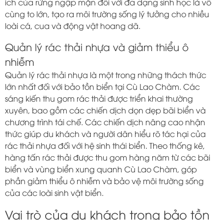
ích của rừng ngập mặn đối với đa dạng sinh học là vô
cùng to lớn, tạo ra môi trường sống lý tưởng cho nhiều
loài cá, cua và động vật hoang dã.
Quản lý rác thải nhựa và giảm thiểu ô
nhiễm
Quản lý rác thải nhựa là một trong những thách thức
lớn nhất đối với bảo tồn biển tại Cù Lao Chàm. Các
sáng kiến thu gom rác thải được triển khai thường
xuyên, bao gồm các chiến dịch dọn dẹp bãi biển và
chương trình tái chế. Các chiến dịch nâng cao nhận
thức giúp du khách và người dân hiểu rõ tác hại của
rác thải nhựa đối với hệ sinh thái biển. Theo thống kê,
hàng tấn rác thải được thu gom hàng năm từ các bãi
biển và vùng biển xung quanh Cù Lao Chàm, góp
phần giảm thiểu ô nhiễm và bảo vệ môi trường sống
của các loài sinh vật biển.
Vai trò của du khách trong bảo tồn