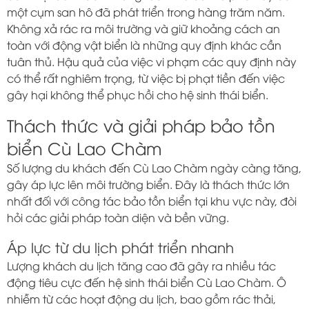
một cụm san hô đã phát triển trong hàng trăm năm.
Không xả rác ra môi trường và giữ khoảng cách an
toàn với động vật biển là những quy định khác cần
tuân thủ. Hậu quả của việc vi phạm các quy định này
có thể rất nghiêm trọng, từ việc bị phạt tiền đến việc
gây hại không thể phục hồi cho hệ sinh thái biển.
Thách thức và giải pháp bảo tồn
biển Cù Lao Chàm
Số lượng du khách đến Cù Lao Chàm ngày càng tăng,
gây áp lực lên môi trường biển. Đây là thách thức lớn
nhất đối với công tác bảo tồn biển tại khu vực này, đòi
hỏi các giải pháp toàn diện và bền vững.
Áp lực từ du lịch phát triển nhanh
Lượng khách du lịch tăng cao đã gây ra nhiều tác
động tiêu cực đến hệ sinh thái biển Cù Lao Chàm. Ô
nhiễm từ các hoạt động du lịch, bao gồm rác thải,