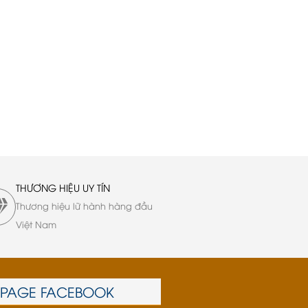
THƯƠNG HIỆU UY TÍN
Thương hiệu lữ hành hàng đầu
Việt Nam
NPAGE FACEBOOK