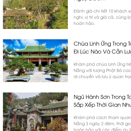
Đánh giá chi tiết 10 khách s
nghi, vị trí và giá cả, cùng 
hoàn hảo.
Chùa Linh Ứng Trong 
Đi Lúc Nào Và Cần Lư
Khám phá chùa Linh Ứng trê
Nẵng với tượng Phật Bà cao
di chuyển và lưu ý quan tr
Ngũ Hành Sơn Trong T
Sắp Xếp Thời Gian Nh
Khám phá cách tham quan N
Nẵng 3 ngày 2 đêm, thời gian
hoàn hảo với các điểm du l