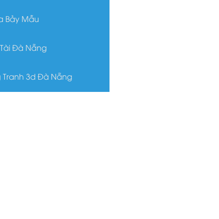
a Bảy Mẫu
 Tài Đà Nẵng
 Tranh 3d Đà Nẵng