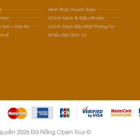
s
Hình Thức Thanh Toán
Chàm
Chính Sách & Điều Khoản
 Sơn – Hội An
Chính Sách Bảo Mật Thông Tin
 Huế
Khiếu Nại Dịch Vụ
quyền 2026 Đà Nẵng Open Tour ©