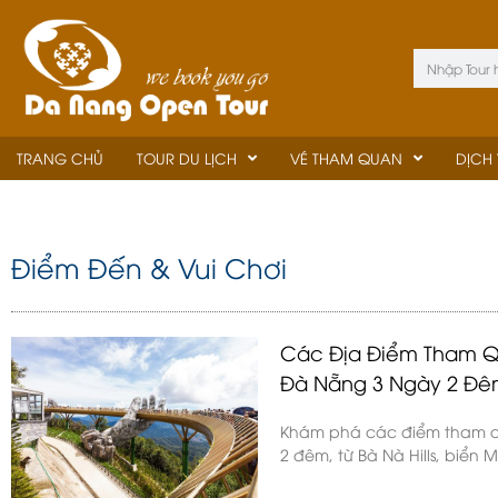
Skip
to
Tìm
content
kiếm
TRANG CHỦ
TOUR DU LỊCH
VÉ THAM QUAN
DỊCH
Điểm Đến & Vui Chơi
Các Địa Điểm Tham Qu
Đà Nẵng 3 Ngày 2 Đ
Khám phá các điểm tham qu
2 đêm, từ Bà Nà Hills, biển