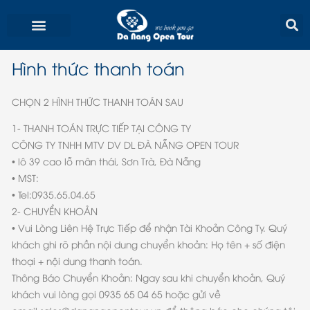
Skip
to
content
Hình thức thanh toán
CHỌN 2 HÌNH THỨC THANH TOÁN SAU
1- THANH TOÁN TRỰC TIẾP TẠI CÔNG TY
CÔNG TY TNHH MTV DV DL ĐÀ NẴNG OPEN TOUR
• lô 39 cao lỗ mân thái, Sơn Trà, Đà Nẵng
• MST:
• Tel:0935.65.04.65
2- CHUYỂN KHOẢN
• Vui Lòng Liên Hệ Trực Tiếp để nhận Tài Khoản Công Ty. Quý
khách ghi rõ phần nội dung chuyển khoản: Họ tên + số điện
thoại + nội dung thanh toán.
Thông Báo Chuyển Khoản: Ngay sau khi chuyển khoản, Quý
khách vui lòng gọi 0935 65 04 65 hoặc gửi về