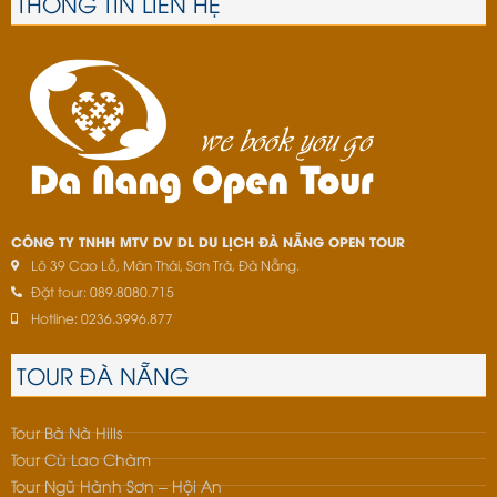
THÔNG TIN LIÊN HỆ
CÔNG TY TNHH MTV DV DL DU LỊCH ĐÀ NẴNG OPEN TOUR
Lô 39 Cao Lỗ, Mân Thái, Sơn Trà, Đà Nẵng.
Đặt tour: 089.8080.715
Hotline: 0236.3996.877
TOUR ĐÀ NẴNG
Tour Bà Nà Hills
Tour Cù Lao Chàm
Tour Ngũ Hành Sơn – Hội An