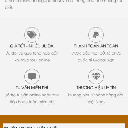
email sales@danangopentour.vn để thông báo cho chúng tôi
biết.
GIÁ TỐT - NHIỀU ƯU ĐÃI
THANH TOÁN AN TOÀN
Ưu đãi và quà tặng hấp dẫn
Được bảo mật bởi tổ chức
khi mua tour online
quốc tế Global Sign
TƯ VẤN MIỄN PHÍ
THƯƠNG HIỆU UY TÍN
Hỗ trợ tư vấn online hoặc trực
Thương hiệu lữ hành hàng đầu
tiếp hoàn toàn miễn phí
Việt Nam