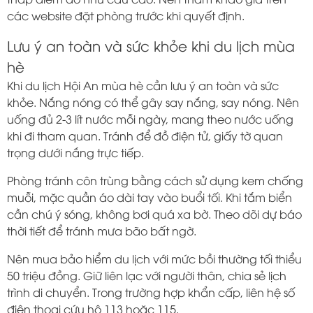
các website đặt phòng trước khi quyết định.
Lưu ý an toàn và sức khỏe khi du lịch mùa
hè
Khi du lịch Hội An mùa hè cần lưu ý an toàn và sức
khỏe. Nắng nóng có thể gây say nắng, say nóng. Nên
uống đủ 2-3 lít nước mỗi ngày, mang theo nước uống
khi đi tham quan. Tránh để đồ điện tử, giấy tờ quan
trọng dưới nắng trực tiếp.
Phòng tránh côn trùng bằng cách sử dụng kem chống
muỗi, mặc quần áo dài tay vào buổi tối. Khi tắm biển
cần chú ý sóng, không bơi quá xa bờ. Theo dõi dự báo
thời tiết để tránh mưa bão bất ngờ.
Nên mua bảo hiểm du lịch với mức bồi thường tối thiểu
50 triệu đồng. Giữ liên lạc với người thân, chia sẻ lịch
trình di chuyển. Trong trường hợp khẩn cấp, liên hệ số
điện thoại cứu hộ 113 hoặc 115.