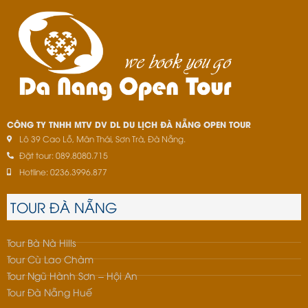
CÔNG TY TNHH MTV DV DL DU LỊCH ĐÀ NẴNG OPEN TOUR
Lô 39 Cao Lỗ, Mân Thái, Sơn Trà, Đà Nẵng.
Đặt tour: 089.8080.715
Hotline: 0236.3996.877
TOUR ĐÀ NẴNG
Tour Bà Nà Hills
Tour Cù Lao Chàm
Tour Ngũ Hành Sơn – Hội An
Tour Đà Nẵng Huế