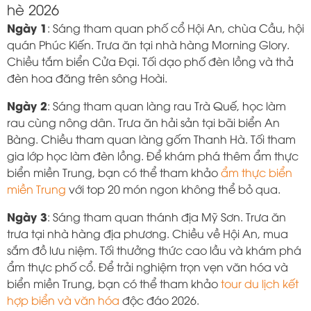
hè 2026
Ngày 1
: Sáng tham quan phố cổ Hội An, chùa Cầu, hội
quán Phúc Kiến. Trưa ăn tại nhà hàng Morning Glory.
Chiều tắm biển Cửa Đại. Tối dạo phố đèn lồng và thả
đèn hoa đăng trên sông Hoài.
Ngày 2
: Sáng tham quan làng rau Trà Quế, học làm
rau cùng nông dân. Trưa ăn hải sản tại bãi biển An
Bàng. Chiều tham quan làng gốm Thanh Hà. Tối tham
gia lớp học làm đèn lồng. Để khám phá thêm ẩm thực
biển miền Trung, bạn có thể tham khảo
ẩm thực biển
miền Trung
với top 20 món ngon không thể bỏ qua.
Ngày 3
: Sáng tham quan thánh địa Mỹ Sơn. Trưa ăn
trưa tại nhà hàng địa phương. Chiều về Hội An, mua
sắm đồ lưu niệm. Tối thưởng thức cao lầu và khám phá
ẩm thực phố cổ. Để trải nghiệm trọn vẹn văn hóa và
biển miền Trung, bạn có thể tham khảo
tour du lịch kết
hợp biển và văn hóa
độc đáo 2026.