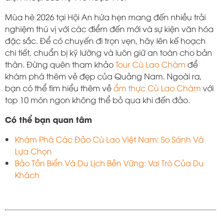
Mùa hè 2026 tại Hội An hứa hẹn mang đến nhiều trải
nghiệm thú vị với các điểm đến mới và sự kiện văn hóa
đặc sắc. Để có chuyến đi trọn vẹn, hãy lên kế hoạch
chi tiết, chuẩn bị kỹ lưỡng và luôn giữ an toàn cho bản
thân. Đừng quên tham khảo
Tour Cù Lao Chàm
để
khám phá thêm vẻ đẹp của Quảng Nam. Ngoài ra,
bạn có thể tìm hiểu thêm về
ẩm thực Cù Lao Chàm
với
top 10 món ngon không thể bỏ qua khi đến đảo.
Có thể bạn quan tâm
Khám Phá Các Đảo Cù Lao Việt Nam: So Sánh Và
Lựa Chọn
Bảo Tồn Biển Và Du Lịch Bền Vững: Vai Trò Của Du
Khách