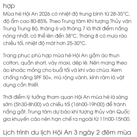
hợp
Mùa hè Hội An 2026 có nhiệt độ trung bình từ 28-35°C,
độ ẩm cao 80-85%. Theo Trung tâm Khí tượng Thủy văn
Trung Trung Bộ, tháng 6 và tháng 7 là thời điểm nắng
nóng nhất, có thể lên đến 38°C. Tháng 8 có mưa rào
chiều tối, nhiệt độ mát hơn 25-30°C.
Trang phục phù hợp mùa hè Hội An gồm áo thun
cotton, quần short, váy maxi, dép lê. Nên mang theo
áo khoác mỏng cho buổi tối và khi vào chùa. Kem
chống nắng SPF 50+, mũ rộng vành, kính râm là vật
dụng cần thiết.
Thời điểm lý tưởng tham quan Hội An mùa hè là sáng
sớm (5h30-8h00) và chiều tối (16h00-19h00) để tránh
nắng gắt. Trung tâm dự báo khí tượng thủy văn Quốc
gia khuyến cáo nên hạn chế ra ngoài từ 11h00-15h00.
Lịch trình du lịch Hội An 3 ngày 2 đêm mùa