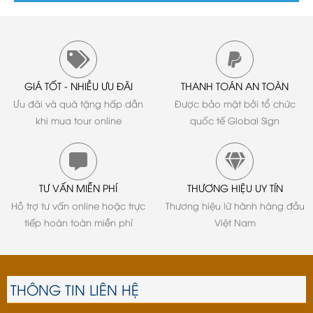
GIÁ TỐT - NHIỀU ƯU ĐÃI
THANH TOÁN AN TOÀN
Ưu đãi và quà tặng hấp dẫn
Được bảo mật bởi tổ chức
khi mua tour online
quốc tế Global Sign
TƯ VẤN MIỄN PHÍ
THƯƠNG HIỆU UY TÍN
Hỗ trợ tư vấn online hoặc trực
Thương hiệu lữ hành hàng đầu
tiếp hoàn toàn miễn phí
Việt Nam
THÔNG TIN LIÊN HỆ