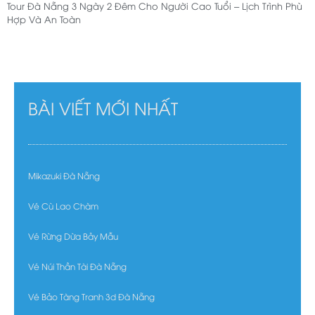
Tour Đà Nẵng 3 Ngày 2 Đêm Cho Người Cao Tuổi – Lịch Trình Phù
Hợp Và An Toàn
BÀI VIẾT MỚI NHẤT
Mikazuki Đà Nẵng
Vé Cù Lao Chàm
Vé Rừng Dừa Bảy Mẫu
Vé Núi Thần Tài Đà Nẵng
Vé Bảo Tàng Tranh 3d Đà Nẵng