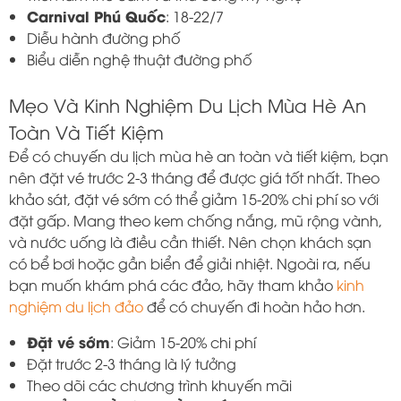
Carnival Phú Quốc
: 18-22/7
Diễu hành đường phố
Biểu diễn nghệ thuật đường phố
Mẹo Và Kinh Nghiệm Du Lịch Mùa Hè An
Toàn Và Tiết Kiệm
Để có chuyến du lịch mùa hè an toàn và tiết kiệm, bạn
nên đặt vé trước 2-3 tháng để được giá tốt nhất. Theo
khảo sát, đặt vé sớm có thể giảm 15-20% chi phí so với
đặt gấp. Mang theo kem chống nắng, mũ rộng vành,
và nước uống là điều cần thiết. Nên chọn khách sạn
có bể bơi hoặc gần biển để giải nhiệt. Ngoài ra, nếu
bạn muốn khám phá các đảo, hãy tham khảo
kinh
nghiệm du lịch đảo
để có chuyến đi hoàn hảo hơn.
Đặt vé sớm
: Giảm 15-20% chi phí
Đặt trước 2-3 tháng là lý tưởng
Theo dõi các chương trình khuyến mãi