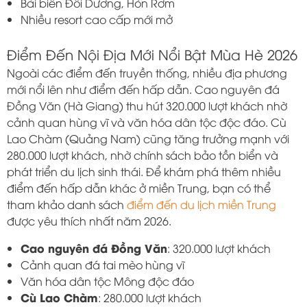
Bãi biển Đồi Dương, Hòn Rơm
Nhiều resort cao cấp mới mở
Điểm Đến Nội Địa Mới Nổi Bật Mùa Hè 2026
Ngoài các điểm đến truyền thống, nhiều địa phương
mới nổi lên như điểm đến hấp dẫn. Cao nguyên đá
Đồng Văn (Hà Giang) thu hút 320.000 lượt khách nhờ
cảnh quan hùng vĩ và văn hóa dân tộc độc đáo. Cù
Lao Chàm (Quảng Nam) cũng tăng trưởng mạnh với
280.000 lượt khách, nhờ chính sách bảo tồn biển và
phát triển du lịch sinh thái. Để khám phá thêm nhiều
điểm đến hấp dẫn khác ở miền Trung, bạn có thể
tham khảo danh sách
điểm đến du lịch miền Trung
được yêu thích nhất năm 2026.
Cao nguyên đá Đồng Văn
: 320.000 lượt khách
Cảnh quan đá tai mèo hùng vĩ
Văn hóa dân tộc Mông độc đáo
Cù Lao Chàm
: 280.000 lượt khách