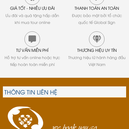
GIÁ TỐT - NHIỀU ƯU ĐÃI
THANH TOÁN AN TOÀN
Ưu đãi và quà tặng hấp dẫn
Được bảo mật bởi tổ chức
khi mua tour online
quốc tế Global Sign
TƯ VẤN MIỄN PHÍ
THƯƠNG HIỆU UY TÍN
Hỗ trợ tư vấn online hoặc trực
Thương hiệu lữ hành hàng đầu
tiếp hoàn toàn miễn phí
Việt Nam
THÔNG TIN LIÊN HỆ