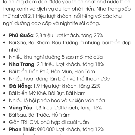
là những điểm đến được yêu thích nhất nhờ nước biển
trong xanh và dịch vụ du lịch phát triển. Nha Trang xếp
thứ hai với 2,1 triệu lượt khách, nổi tiếng với các khu
nghỉ dưỡng cao cấp và nightlife sôi động.
Phú Quốc
: 2,8 triệu lượt khách, tăng 25%
Bãi Sao, Bãi Khem, Bãu Trường là những bãi biển đẹp
nhất
Nhiều khu nghỉ dưỡng 5 sao mới mở cửa
Nha Trang
: 2,1 triệu lượt khách, tăng 18%
Bãi biển Trần Phú, Hòn Mun, Hòn Tằm
Nhiều hoạt động lặn biển và thể thao nước
Đà Nẵng
: 1,9 triệu lượt khách, tăng 22%
Bãi biển Mỹ Khê, Bãi Bụt, Bãi Nam
Nhiều lễ hội pháo hoa và sự kiện văn hóa
Vũng Tàu
: 1,3 triệu lượt khách, tăng 15%
Bãi Sau, Bãi Trước, Hồ Tràm
Gần TP.HCM, phù hợp đi cuối tuần
Phan Thiết
: 980.000 lượt khách, tăng 12%