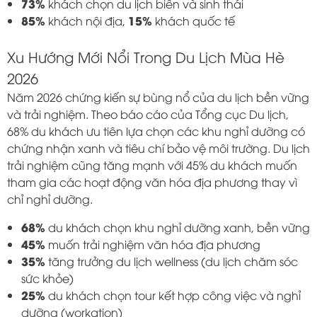
73%
khách chọn du lịch biển và sinh thái
85%
15%
khách nội địa,
khách quốc tế
Xu Hướng Mới Nổi Trong Du Lịch Mùa Hè
2026
Năm 2026 chứng kiến sự bùng nổ của du lịch bền vững
và trải nghiệm. Theo báo cáo của Tổng cục Du lịch,
68% du khách ưu tiên lựa chọn các khu nghỉ dưỡng có
chứng nhận xanh và tiêu chí bảo vệ môi trường. Du lịch
trải nghiệm cũng tăng mạnh với 45% du khách muốn
tham gia các hoạt động văn hóa địa phương thay vì
chỉ nghỉ dưỡng.
68%
du khách chọn khu nghỉ dưỡng xanh, bền vững
45%
muốn trải nghiệm văn hóa địa phương
35%
tăng trưởng du lịch wellness (du lịch chăm sóc
sức khỏe)
25%
du khách chọn tour kết hợp công việc và nghỉ
dưỡng (workation)