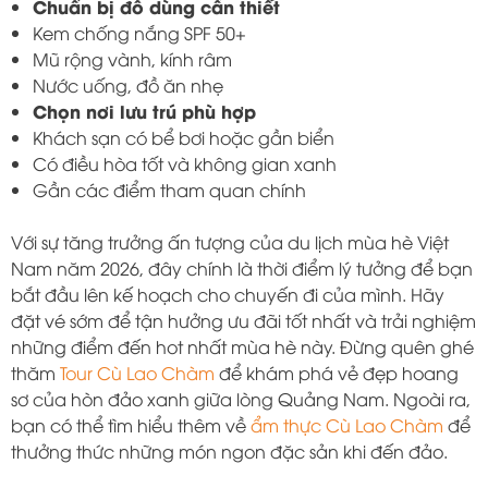
Chuẩn bị đồ dùng cần thiết
Kem chống nắng SPF 50+
Mũ rộng vành, kính râm
Nước uống, đồ ăn nhẹ
Chọn nơi lưu trú phù hợp
Khách sạn có bể bơi hoặc gần biển
Có điều hòa tốt và không gian xanh
Gần các điểm tham quan chính
Với sự tăng trưởng ấn tượng của du lịch mùa hè Việt
Nam năm 2026, đây chính là thời điểm lý tưởng để bạn
bắt đầu lên kế hoạch cho chuyến đi của mình. Hãy
đặt vé sớm để tận hưởng ưu đãi tốt nhất và trải nghiệm
những điểm đến hot nhất mùa hè này. Đừng quên ghé
thăm
Tour Cù Lao Chàm
để khám phá vẻ đẹp hoang
sơ của hòn đảo xanh giữa lòng Quảng Nam. Ngoài ra,
bạn có thể tìm hiểu thêm về
ẩm thực Cù Lao Chàm
để
thưởng thức những món ngon đặc sản khi đến đảo.