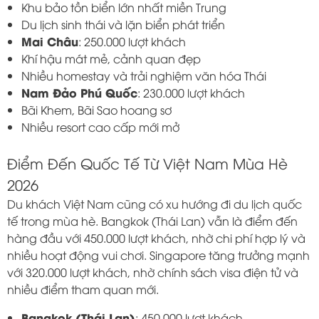
Khu bảo tồn biển lớn nhất miền Trung
Du lịch sinh thái và lặn biển phát triển
Mai Châu
: 250.000 lượt khách
Khí hậu mát mẻ, cảnh quan đẹp
Nhiều homestay và trải nghiệm văn hóa Thái
Nam Đảo Phú Quốc
: 230.000 lượt khách
Bãi Khem, Bãi Sao hoang sơ
Nhiều resort cao cấp mới mở
Điểm Đến Quốc Tế Từ Việt Nam Mùa Hè
2026
Du khách Việt Nam cũng có xu hướng đi du lịch quốc
tế trong mùa hè. Bangkok (Thái Lan) vẫn là điểm đến
hàng đầu với 450.000 lượt khách, nhờ chi phí hợp lý và
nhiều hoạt động vui chơi. Singapore tăng trưởng mạnh
với 320.000 lượt khách, nhờ chính sách visa điện tử và
nhiều điểm tham quan mới.
Bangkok (Thái Lan)
: 450.000 lượt khách