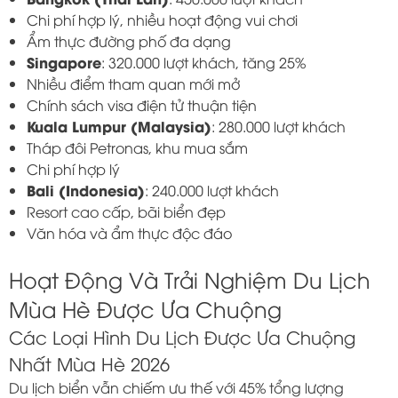
Chi phí hợp lý, nhiều hoạt động vui chơi
Ẩm thực đường phố đa dạng
Singapore
: 320.000 lượt khách, tăng 25%
Nhiều điểm tham quan mới mở
Chính sách visa điện tử thuận tiện
Kuala Lumpur (Malaysia)
: 280.000 lượt khách
Tháp đôi Petronas, khu mua sắm
Chi phí hợp lý
Bali (Indonesia)
: 240.000 lượt khách
Resort cao cấp, bãi biển đẹp
Văn hóa và ẩm thực độc đáo
Hoạt Động Và Trải Nghiệm Du Lịch
Mùa Hè Được Ưa Chuộng
Các Loại Hình Du Lịch Được Ưa Chuộng
Nhất Mùa Hè 2026
Du lịch biển vẫn chiếm ưu thế với 45% tổng lượng