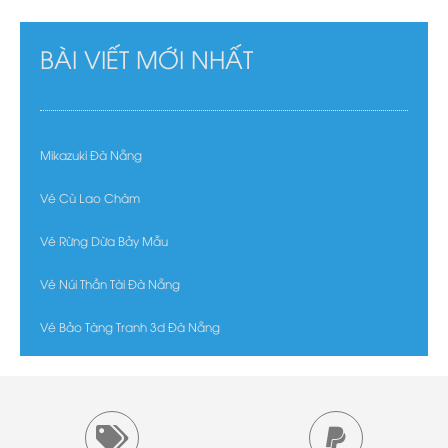
BÀI VIẾT MỚI NHẤT
Mikazuki Đà Nẵng
Vé Cù Lao Chàm
Vé Rừng Dừa Bảy Mẫu
Vé Núi Thần Tài Đà Nẵng
Vé Bảo Tàng Tranh 3d Đà Nẵng