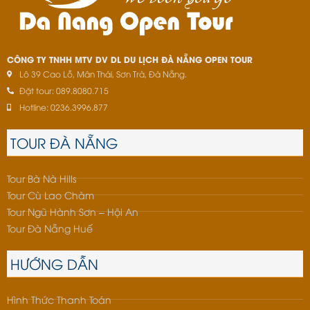
CÔNG TY TNHH MTV DV DL DU LỊCH ĐÀ NẴNG OPEN TOUR
Lô 39 Cao Lỗ, Mân Thái, Sơn Trà, Đà Nẵng.
Đặt tour: 089.8080.715
Hotline: 0236.3996.877
TOUR ĐÀ NẴNG
Tour Bà Nà Hills
Tour Cù Lao Chàm
Tour Ngũ Hành Sơn – Hội An
Tour Đà Nẵng Huế
HƯỚNG DẪN
Hình Thức Thanh Toán