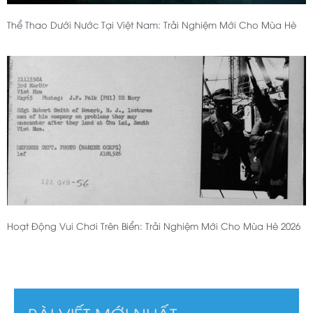
Thể Thao Dưới Nước Tại Việt Nam: Trải Nghiệm Mới Cho Mùa Hè
Hoạt Động Vui Chơi Trên Biển: Trải Nghiệm Mới Cho Mùa Hè 2026