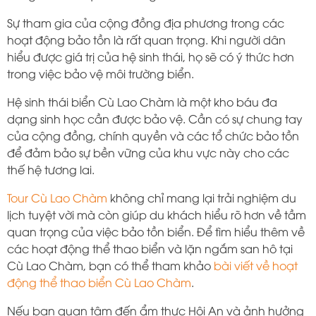
Sự tham gia của cộng đồng địa phương trong các
hoạt động bảo tồn là rất quan trọng. Khi người dân
hiểu được giá trị của hệ sinh thái, họ sẽ có ý thức hơn
trong việc bảo vệ môi trường biển.
Hệ sinh thái biển Cù Lao Chàm là một kho báu đa
dạng sinh học cần được bảo vệ. Cần có sự chung tay
của cộng đồng, chính quyền và các tổ chức bảo tồn
để đảm bảo sự bền vững của khu vực này cho các
thế hệ tương lai.
Tour Cù Lao Chàm
không chỉ mang lại trải nghiệm du
lịch tuyệt vời mà còn giúp du khách hiểu rõ hơn về tầm
quan trọng của việc bảo tồn biển. Để tìm hiểu thêm về
các hoạt động thể thao biển và lặn ngắm san hô tại
Cù Lao Chàm, bạn có thể tham khảo
bài viết về hoạt
động thể thao biển Cù Lao Chàm
.
Nếu bạn quan tâm đến ẩm thực Hội An và ảnh hưởng