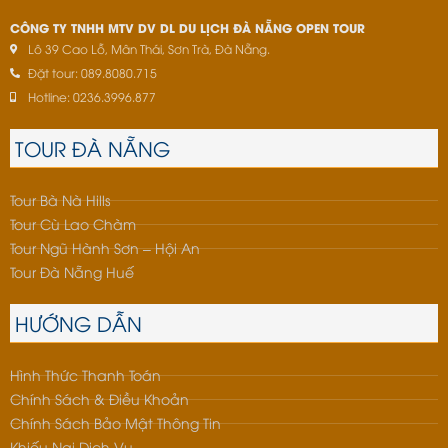
CÔNG TY TNHH MTV DV DL DU LỊCH ĐÀ NẴNG OPEN TOUR
Lô 39 Cao Lỗ, Mân Thái, Sơn Trà, Đà Nẵng.
Đặt tour: 089.8080.715
Hotline: 0236.3996.877
TOUR ĐÀ NẴNG
Tour Bà Nà Hills
Tour Cù Lao Chàm
Tour Ngũ Hành Sơn – Hội An
Tour Đà Nẵng Huế
HƯỚNG DẪN
Hình Thức Thanh Toán
Chính Sách & Điều Khoản
Chính Sách Bảo Mật Thông Tin
Khiếu Nại Dịch Vụ