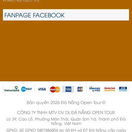
FANPAGE FACEBOOK
Bản quyền 2026 Đà Nẵng Open Tour ©
CÔNG TY TNHH MTV DV DL ĐÀ NẴNG OPEN TOUR
Lô 39, Cao Lỗ, Phường Mân Thái, Quận Sơn Trà, Thành phố Đà
Nẵng, Việt Nam
GPKD: Số GPKD 0401886804 do Sở KH và ĐT Đà Nẵng cấp ngày