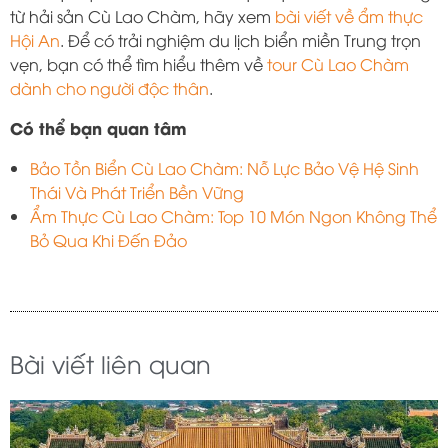
từ hải sản Cù Lao Chàm, hãy xem
bài viết về ẩm thực
Hội An
. Để có trải nghiệm du lịch biển miền Trung trọn
vẹn, bạn có thể tìm hiểu thêm về
tour Cù Lao Chàm
dành cho người độc thân
.
Có thể bạn quan tâm
Bảo Tồn Biển Cù Lao Chàm: Nỗ Lực Bảo Vệ Hệ Sinh
Thái Và Phát Triển Bền Vững
Ẩm Thực Cù Lao Chàm: Top 10 Món Ngon Không Thể
Bỏ Qua Khi Đến Đảo
Bài viết liên quan