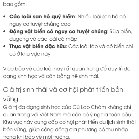
bao gồm:
Các loài san hô quý hiếm
: Nhiều loài san hô có
nguy cơ tuyệt chủng cao
Động vật biển có nguy cơ tuyệt chủng
: Rùa biển,
dugong và các loài cá mập
Thực vật biển đặc hữu
: Các loài tảo và cỏ biển chỉ
có ở khu vực này
Việc bảo vệ các loài này rất quan trọng để duy trì đa
dạng sinh học và cân bằng hệ sinh thái.
Giá trị sinh thái và cơ hội phát triển bền
vững
Giá trị đa dạng sinh học của Cù Lao Chàm không chỉ
quan trọng với Việt Nam mà còn có ý nghĩa toàn cầu.
Khu vực này cung cấp cơ hội phát triển du lịch sinh thái
bền vững, giúp cộng đồng địa phương có thu nhập
trong khi bảo vệ môi trường.