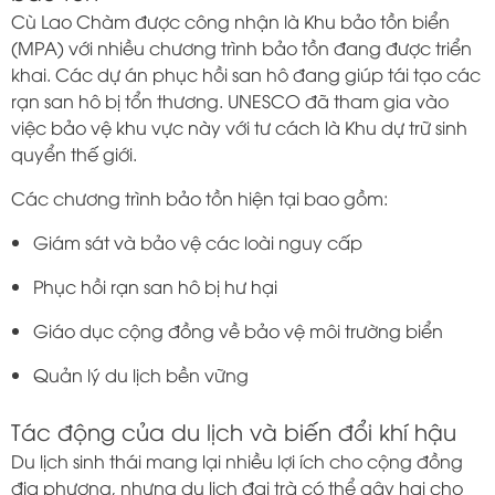
Cù Lao Chàm được công nhận là Khu bảo tồn biển
(MPA) với nhiều chương trình bảo tồn đang được triển
khai. Các dự án phục hồi san hô đang giúp tái tạo các
rạn san hô bị tổn thương. UNESCO đã tham gia vào
việc bảo vệ khu vực này với tư cách là Khu dự trữ sinh
quyển thế giới.
Các chương trình bảo tồn hiện tại bao gồm:
Giám sát và bảo vệ các loài nguy cấp
Phục hồi rạn san hô bị hư hại
Giáo dục cộng đồng về bảo vệ môi trường biển
Quản lý du lịch bền vững
Tác động của du lịch và biến đổi khí hậu
Du lịch sinh thái mang lại nhiều lợi ích cho cộng đồng
địa phương, nhưng du lịch đại trà có thể gây hại cho