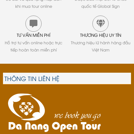
khi mua tour online
quốc tế Global Sign
TƯ VẤN MIỄN PHÍ
THƯƠNG HIỆU UY TÍN
Hỗ trợ tư vấn online hoặc trực
Thương hiệu lữ hành hàng đầu
tiếp hoàn toàn miễn phí
Việt Nam
THÔNG TIN LIÊN HỆ