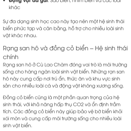
: Sao biển, nhím biển và các loài
khác
Sự đa dạng sinh học cao này tạo nên một hệ sinh thái
biển phức tạp và cân bằng, hỗ trợ cho nhiều loài sinh
vật khác nhau.
Rạng san hô và đồng cỏ biển – Hệ sinh thái
chính
Rạng san hô ở Cù Lao Chàm đóng vai trò là môi trường
sống cho hàng ngàn loài sinh vật biển. Những rạn san
hô này cung cấp nơi trú ẩn, thức ăn và khu vực sinh
sản cho nhiều loài cá và động vật không xương sống.
Đồng cỏ biển cũng là một phần quan trọng của hệ
sinh thái, với khả năng hấp thụ CO2 và ổn định trầm
tích. Các đồng cỏ biển này giúp bảo vệ bờ biển khỏi
xói mòn và cung cấp môi trường sống cho nhiều loài
sinh vật biển.