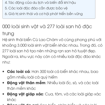
Tác động của du lịch và biến đổi khí hậu
Các loài độc đáo cần được bảo vệ
Giá trị sinh thái và cơ hội phát triển bền vững
000 loài sinh vật và 277 loài san hô đặc
trưng
Hệ sinh thái biển Cù Lao Chàm vô cùng phong phú với
khoảng 3.000 loài sinh vật biển khác nhau. Trong đó, có
277 loài san hô tạo nên những rạn san hô tuyệt đẹp.
Ngoài ra, khu vực này còn có nhiều loài độc đáo khác
như:
Các loài cá
: Hơn 300 loài cá biển khác nhau, bao
gồm nhiều loài cá quý hiếm
Động vật thân mềm
: Nhiều loài ốc, sò, và các loài
thân mềm khác
Động vật giáp xác
: Cua, tôm, và các loài giáp xác
khác
Động vật da gai