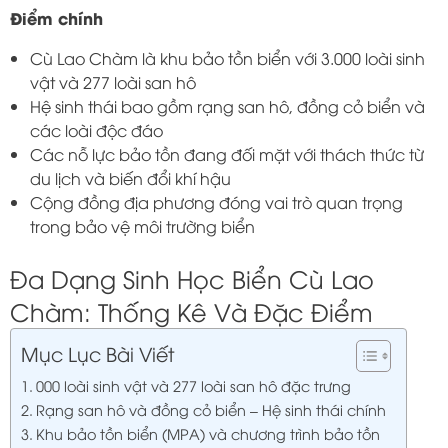
Điểm chính
Cù Lao Chàm là khu bảo tồn biển với 3.000 loài sinh
vật và 277 loài san hô
Hệ sinh thái bao gồm rạng san hô, đồng cỏ biển và
các loài độc đáo
Các nỗ lực bảo tồn đang đối mặt với thách thức từ
du lịch và biến đổi khí hậu
Cộng đồng địa phương đóng vai trò quan trọng
trong bảo vệ môi trường biển
Đa Dạng Sinh Học Biển Cù Lao
Chàm: Thống Kê Và Đặc Điểm
Mục Lục Bài Viết
000 loài sinh vật và 277 loài san hô đặc trưng
Rạng san hô và đồng cỏ biển – Hệ sinh thái chính
Khu bảo tồn biển (MPA) và chương trình bảo tồn