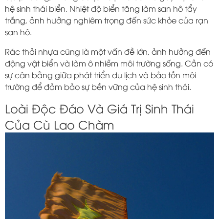
hệ sinh thái biển. Nhiệt độ biển tăng làm san hô tẩy
trắng, ảnh hưởng nghiêm trọng đến sức khỏe của rạn
san hô.
Rác thải nhựa cũng là một vấn đề lớn, ảnh hưởng đến
động vật biển và làm ô nhiễm môi trường sống. Cần có
sự cân bằng giữa phát triển du lịch và bảo tồn môi
trường để đảm bảo sự bền vững của hệ sinh thái.
Loài Độc Đáo Và Giá Trị Sinh Thái
Của Cù Lao Chàm