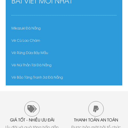
BÀI VIẾT MỚI NHẤT
Mikazuki Đà Nẵng
Vé Cù Lao Chàm
Vé Rừng Dừa Bảy Mẫu
Vé Núi Thần Tài Đà Nẵng
Vé Bảo Tàng Tranh 3d Đà Nẵng
GIÁ TỐT - NHIỀU ƯU ĐÃI
THANH TOÁN AN TOÀN
Ưu đãi và quà tặng hấp dẫn
Được bảo mật bởi tổ chức