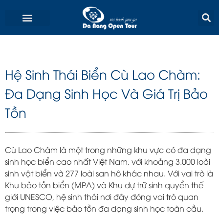
Skip
to
content
Hệ Sinh Thái Biển Cù Lao Chàm:
Đa Dạng Sinh Học Và Giá Trị Bảo
Tồn
Cù Lao Chàm là một trong những khu vực có đa dạng
sinh học biển cao nhất Việt Nam, với khoảng 3.000 loài
sinh vật biển và 277 loài san hô khác nhau. Với vai trò là
Khu bảo tồn biển (MPA) và Khu dự trữ sinh quyển thế
giới UNESCO, hệ sinh thái nơi đây đóng vai trò quan
trọng trong việc bảo tồn đa dạng sinh học toàn cầu.