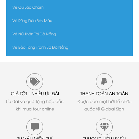
Vé Cù Lao Chàm
Vé Rừng Dừa Bảy Mẫu
Vé Núi Thần Tài Đà Nẵng
Vé Bảo Tàng Tranh 3d Đà Nẵng
GIÁ TỐT - NHIỀU ƯU ĐÃI
THANH TOÁN AN TOÀN
Ưu đãi và quà tặng hấp dẫn
Được bảo mật bởi tổ chức
khi mua tour online
quốc tế Global Sign
TƯ VẤN MIỄN PHÍ
THƯƠNG HIỆU UY TÍN