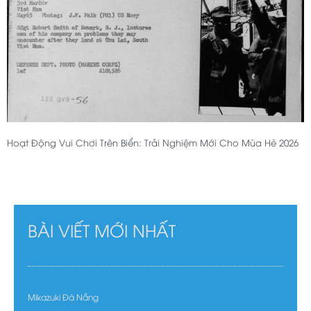
Hoạt Động Vui Chơi Trên Biển: Trải Nghiệm Mới Cho Mùa Hè 2026
BÀI VIẾT MỚI NHẤT
Mikazuki Đà Nẵng