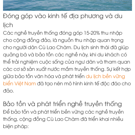
Đóng góp vào kinh tế địa phương và du
lịch
Các nghề truyền thống đóng góp 15-20% thu nhập
cho cộng đồng đảo, là nguồn thu nhập quan trọng
cho người dân Cù Lao Chàm. Du lịch sinh thái đã giúp
quảng bá và bảo tồn các nghề này, khi du khách có
thể trải nghiệm cuộc sống của ngư dân và tham quan
các cơ sở sản xuất nước mắm truyền thống. Sự kết hợp
giữa bảo tồn văn hóa và phát triển
du lịch bền vững
biển Việt Nam
đã tạo nên mô hình kinh tế độc đáo cho
đảo.
Bảo tồn và phát triển nghề truyền thống
Để bảo tồn và phát triển bền vững các nghề truyền
thống, cộng đồng Cù Lao Chàm đã triển khai nhiều
biện pháp: