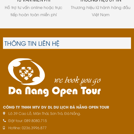
Hỗ trợ tư vấn online hoặc trực
Thương hiệu lữ hành hàng đầu
tiếp hoàn toàn miễn phí
Việt Nam
THÔNG TIN LIÊN HỆ
CÔNG TY TNHH MTV DV DL DU LỊCH ĐÀ NẴNG OPEN TOUR
Lô 39 Cao Lỗ, Mân Thái, Sơn Trà, Đà Nẵng.
Đặt tour: 089.8080.715
Hotline: 0236.3996.877