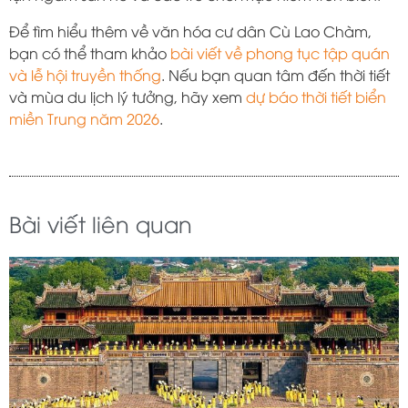
Để tìm hiểu thêm về văn hóa cư dân Cù Lao Chàm,
bạn có thể tham khảo
bài viết về phong tục tập quán
và lễ hội truyền thống
. Nếu bạn quan tâm đến thời tiết
và mùa du lịch lý tưởng, hãy xem
dự báo thời tiết biển
miền Trung năm 2026
.
Bài viết liên quan