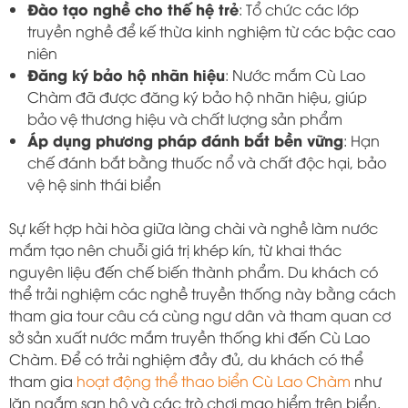
Đào tạo nghề cho thế hệ trẻ
: Tổ chức các lớp
truyền nghề để kế thừa kinh nghiệm từ các bậc cao
niên
Đăng ký bảo hộ nhãn hiệu
: Nước mắm Cù Lao
Chàm đã được đăng ký bảo hộ nhãn hiệu, giúp
bảo vệ thương hiệu và chất lượng sản phẩm
Áp dụng phương pháp đánh bắt bền vững
: Hạn
chế đánh bắt bằng thuốc nổ và chất độc hại, bảo
vệ hệ sinh thái biển
Sự kết hợp hài hòa giữa làng chài và nghề làm nước
mắm tạo nên chuỗi giá trị khép kín, từ khai thác
nguyên liệu đến chế biến thành phẩm. Du khách có
thể trải nghiệm các nghề truyền thống này bằng cách
tham gia tour câu cá cùng ngư dân và tham quan cơ
sở sản xuất nước mắm truyền thống khi đến Cù Lao
Chàm. Để có trải nghiệm đầy đủ, du khách có thể
tham gia
hoạt động thể thao biển Cù Lao Chàm
như
lặn ngắm san hô và các trò chơi mạo hiểm trên biển.