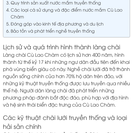
Quy trình sản xuất nước mắm truyền thống
Các loại cá sử dụng và đặc điểm nước mắm Cù Lao
Chàm
Đóng góp vào kinh tế địa phương và du lịch
Bảo tồn và phát triển nghề truyền thống
Lịch sử và quá trình hình thành làng chài
Làng chài Cù Lao Chàm có lịch sử hơn 400 năm, hình
thành từ thế kỷ 17 khi những ngư dân đầu tiên đến khai
phá vùng biển giàu có này. Nghề chài lưới đã trở thành
nguồn sống chính của hơn 70% hộ dân trên đảo, với
những kỹ thuật truyền thống được lưu truyền qua nhiều
thế hệ. Người dân làng chài đã phát triển những
phương pháp đánh bắt độc đáo, phù hợp với địa hình
và hệ sinh thái biển đặc trưng của Cù Lao Chàm.
Các kỹ thuật chài lưới truyền thống và loại
hải sản chính