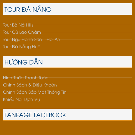
TOUR ĐÀ NẴNG
Tour Bà Nà Hills
Tour Cù Lao Chàm
Tour Ngũ Hành Sơn – Hội An
Tour Đà Nẵng Huế
HƯỚNG DẪN
Hình Thức Thanh Toán
Chính Sách & Điều Khoản
Chính Sách Bảo Mật Thông Tin
Khiếu Nại Dịch Vụ
FANPAGE FACEBOOK