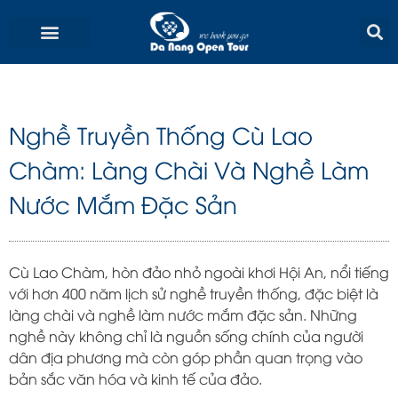
Skip
to
content
Nghề Truyền Thống Cù Lao
Chàm: Làng Chài Và Nghề Làm
Nước Mắm Đặc Sản
Cù Lao Chàm, hòn đảo nhỏ ngoài khơi Hội An, nổi tiếng
với hơn 400 năm lịch sử nghề truyền thống, đặc biệt là
làng chài và nghề làm nước mắm đặc sản. Những
nghề này không chỉ là nguồn sống chính của người
dân địa phương mà còn góp phần quan trọng vào
bản sắc văn hóa và kinh tế của đảo.