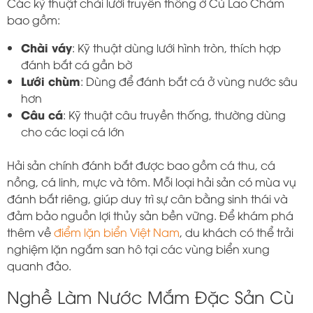
Các kỹ thuật chài lưới truyền thống ở Cù Lao Chàm
bao gồm:
Chài váy
: Kỹ thuật dùng lưới hình tròn, thích hợp
đánh bắt cá gần bờ
Lưới chùm
: Dùng để đánh bắt cá ở vùng nước sâu
hơn
Câu cá
: Kỹ thuật câu truyền thống, thường dùng
cho các loại cá lớn
Hải sản chính đánh bắt được bao gồm cá thu, cá
nồng, cá linh, mực và tôm. Mỗi loại hải sản có mùa vụ
đánh bắt riêng, giúp duy trì sự cân bằng sinh thái và
đảm bảo nguồn lợi thủy sản bền vững. Để khám phá
thêm về
điểm lặn biển Việt Nam
, du khách có thể trải
nghiệm lặn ngắm san hô tại các vùng biển xung
quanh đảo.
Nghề Làm Nước Mắm Đặc Sản Cù