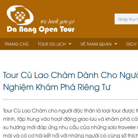
Skip
to
Tìm
content
kiếm
TRANG CHỦ
TOUR DU LỊCH
VÉ THAM QUAN
DỊCH
Tour Cù Lao Chàm Dành Cho Người
Nghiệm Khám Phá Riêng Tư
Tour Cù Lao Chàm cho người độc thân là loại tour được t
mình, tập trung vào hoạt động giao lưu và khám phá c
xu hướng mới đáp ứng nhu cầu của những solo traveler m
mái và có cơ hội kết nối với những người có cùng sở thíc