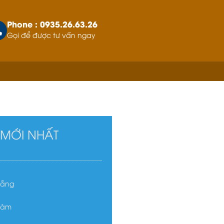
Phone : 0935.26.63.26
Gọi để được tư vấn ngay
T MỚI NHẤT
Nẵng
hàm