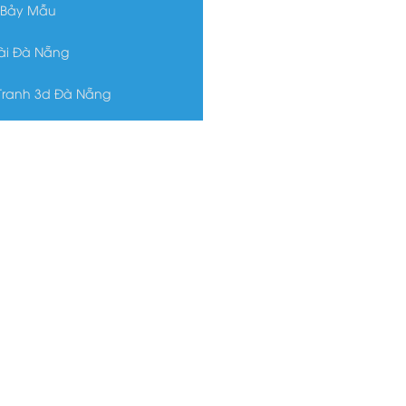
 Bảy Mẫu
Tài Đà Nẵng
Tranh 3d Đà Nẵng