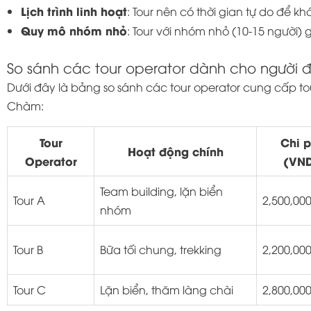
Lịch trình linh hoạt
: Tour nên có thời gian tự do để 
Quy mô nhóm nhỏ
: Tour với nhóm nhỏ (10-15 người)
So sánh các tour operator dành cho người 
Dưới đây là bảng so sánh các tour operator cung cấp to
Chàm:
Tour
Chi p
Hoạt động chính
Operator
(VN
Team building, lặn biển
Tour A
2,500,00
nhóm
Tour B
Bữa tối chung, trekking
2,200,00
Tour C
Lặn biển, thăm làng chài
2,800,00