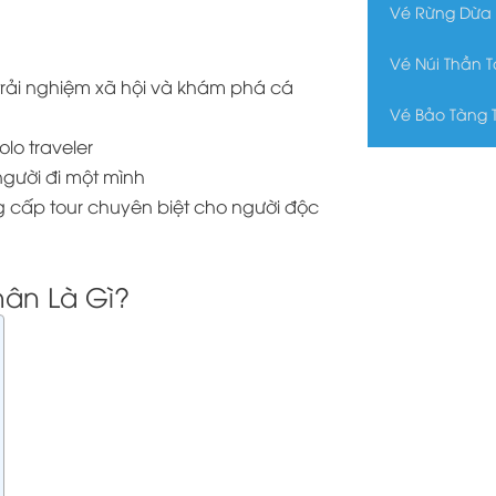
Vé Rừng Dừa
Vé Núi Thần 
trải nghiệm xã hội và khám phá cá
Vé Bảo Tàng 
lo traveler
người đi một mình
g cấp tour chuyên biệt cho người độc
ân Là Gì?