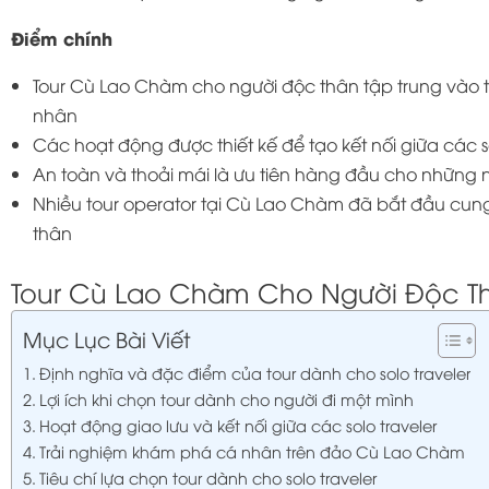
Điểm chính
Tour Cù Lao Chàm cho người độc thân tập trung vào 
nhân
Các hoạt động được thiết kế để tạo kết nối giữa các so
An toàn và thoải mái là ưu tiên hàng đầu cho những 
Nhiều tour operator tại Cù Lao Chàm đã bắt đầu cun
thân
Tour Cù Lao Chàm Cho Người Độc Th
Mục Lục Bài Viết
Định nghĩa và đặc điểm của tour dành cho solo traveler
Lợi ích khi chọn tour dành cho người đi một mình
Hoạt động giao lưu và kết nối giữa các solo traveler
Trải nghiệm khám phá cá nhân trên đảo Cù Lao Chàm
Tiêu chí lựa chọn tour dành cho solo traveler