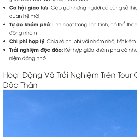
Cơ hội giao lưu
: Gặp gỡ những người có cùng sở thí
quan hệ mới
Tự do khám phá
: Linh hoạt trong lịch trình, có thể 
động nhóm
Chi phí hợp lý
: Chia sẻ chi phí với nhóm nhỏ, tiết kiệ
Trải nghiệm độc đáo
: Kết hợp giữa khám phá cá nhâ
niệm đáng nhớ
Hoạt Động Và Trải Nghiệm Trên Tou
Độc Thân