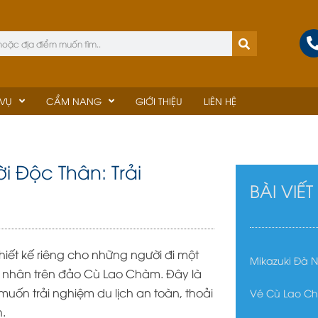
 VỤ
CẨM NANG
GIỚI THIỆU
LIÊN HỆ
 Độc Thân: Trải
BÀI VIẾ
hiết kế riêng cho những người đi một
Mikazuki Đà 
á nhân trên đảo Cù Lao Chàm. Đây là
uốn trải nghiệm du lịch an toàn, thoải
Vé Cù Lao C
h.