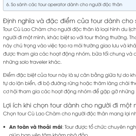
So sánh các tour operator dành cho người độc thân
Định nghĩa và đặc điểm của tour dành cho s
Tour Cù Lao Chàm cho người độc thân là loại hình du lịc
người đi một mình, khác biệt so với tour thông thường. Th
này chú trọng vào việc tạo ra môi trường giao lưu và k
được tham gia các hoạt động nhóm, bữa tối chung và các
những solo traveler khác.
Điểm đặc biệt của tour này là sự cân bằng giữa tự do kh
tự do lặn biển, đi bộ đường rừng hoặc thăm làng chài th
cơ hội tham gia các hoạt động nhóm để gặp gỡ những 
Lợi ích khi chọn tour dành cho người đi một 
Chọn tour Cù Lao Chàm cho người độc thân mang lại nhi
An toàn và thoải mái
: Tour được tổ chức chuyên ngh
giúp bạn yên tâm khám phá đảo