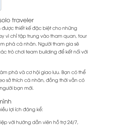
olo traveler
h được thiết kế đặc biệt cho những
ay vì chỉ tập trung vào tham quan, tour
hám phá cá nhân. Người tham gia sẽ
 trò chơi team building để kết nối với
ám phá và cơ hội giao lưu. Bạn có thể
eo sở thích cá nhân, đồng thời vẫn có
người bạn mới.
mình
ều lợi ích đáng kể:
iệp với hướng dẫn viên hỗ trợ 24/7,