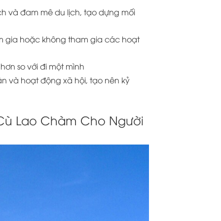
ch và đam mê du lịch, tạo dựng mối
tham gia hoặc không tham gia các hoạt
m hơn so với đi một mình
n và hoạt động xã hội, tạo nên kỷ
r Cù Lao Chàm Cho Người