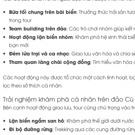
Bữa tối chung trên bãi biển
: Thưởng thức hải sản tươ
trong tour
Team building trên đảo
: Các trò chơi nhóm giúp kết 
Hoạt động lặn biển nhóm
: Khám phá hệ sinh thái 
bạn mới
Đêm lửa trại và ca nhạc
: Giao lưu văn hóa và chia 
Tham quan làng chài cộng đồng
: Tìm hiểu văn hóa
Các hoạt động này được tổ chức một cách linh hoạt, b
lọc theo sở thích cá nhân.
Trải nghiệm khám phá cá nhân trên đảo C
Bên cạnh hoạt động giao lưu, tour cũng chú trọng vào 
Lặn biển ngắm san hô
: Khám phá thế giới dưới nước 
Đi bộ đường rừng
: Trekking qua các cung đường rừn