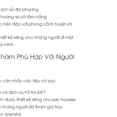
à lịch sử địa phương
ển hoang sơ và tắm nắng
p trên đảo với phong cảnh tuyệt vời
hiết kế riêng cho những người đi một
a mình.
Chàm Phù Hợp Với Người
 cân nhắc các tiêu chí sau:
và dịch vụ hỗ trợ 24/7
 được thiết kế riêng cho solo traveler
ừ những người đã tham gia tour
ur operator