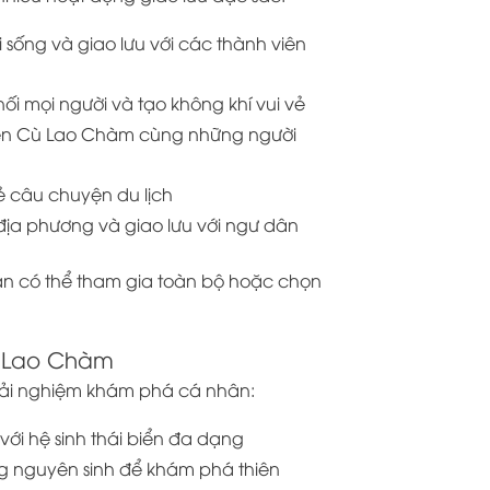
i sống và giao lưu với các thành viên
nối mọi người và tạo không khí vui vẻ
biển Cù Lao Chàm cùng những người
sẻ câu chuyện du lịch
 địa phương và giao lưu với ngư dân
ạn có thể tham gia toàn bộ hoặc chọn
ù Lao Chàm
trải nghiệm khám phá cá nhân:
với hệ sinh thái biển đa dạng
g nguyên sinh để khám phá thiên