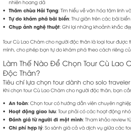
nhiên hoang dã
Thăm chùa Hải Tạng
: Tìm hiểu về văn hóa tâm linh v
Tự do khám phá bãi biển
: Thư giãn trên các bãi bi
Chụp ảnh nghệ thuật
: Ghi lại những khoảnh khắc đẹ
Tour Cù Lao Chàm cho người độc thân là loại tour được t
mình, cho phép bạn tự do khám phá theo cách riêng củ
Làm Thế Nào Để Chọn Tour Cù Lao 
Độc Thân?
Tiêu chí lựa chọn tour dành cho solo traveler
Khi chọn tour Cù Lao Chàm cho người độc thân, bạn cần
An toàn
: Chọn tour có hướng dẫn viên chuyên nghiệp 
Hoạt động giao lưu
: Tour phải có các hoạt động nhóm
Đánh giá từ người đi một mình
: Tham khảo review t
Chi phí hợp lý
: So sánh giá cả và dịch vụ giữa các to