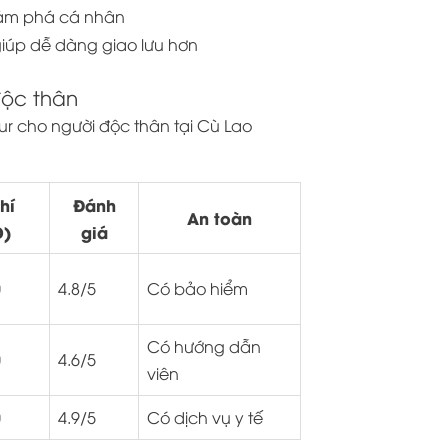
khám phá cá nhân
 giúp dễ dàng giao lưu hơn
độc thân
ur cho người độc thân tại Cù Lao
hí
Đánh
An toàn
D)
giá
0
4.8/5
Có bảo hiểm
Có hướng dẫn
0
4.6/5
viên
0
4.9/5
Có dịch vụ y tế